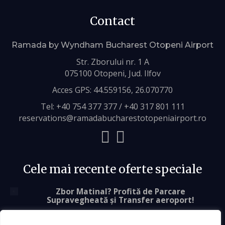
Contact
Ramada by Wyndham Bucharest Otopeni Airport
Str. Zborului nr. 1 A
075100 Otopeni, Jud. Ilfov
Acces GPS:
44.559156, 26.070770
Tel:
+40 754 377 377
/
+40 317 801 111
reservations@ramadabucharestotopeniairport.ro
Cele mai recente oferte speciale
Zbor Matinal? Profită de Parcare
Supravegheată și Transfer aeroport!
Descoperiți Bucureștiul cu Ramada: Confort și