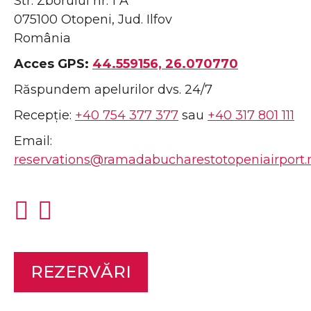
Str. Zborului nr. 1 A
075100 Otopeni, Jud. Ilfov
România
Acces GPS:
44.559156, 26.070770
Răspundem apelurilor dvs. 24/7
Recepție:
+40 754 377 377
sau
+40 317 801 111
Email:
reservations@ramadabucharestotopeniairport.
REZERVĂRI