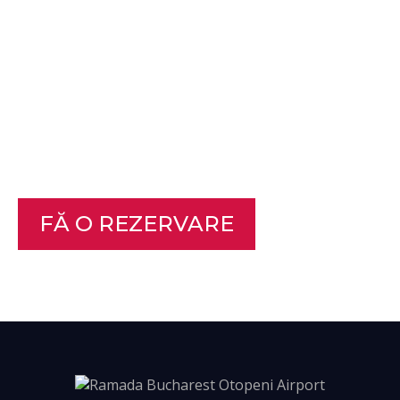
Călătorești în România?
Descoperă confortul și rafinamentul la noul
nostru hotel Ramada, situat chiar lângă
Aeroportul Otopeni din București.
Experimentează luxul la cel mai înalt nivel
când călătorești în capitala României!
FĂ O REZERVARE