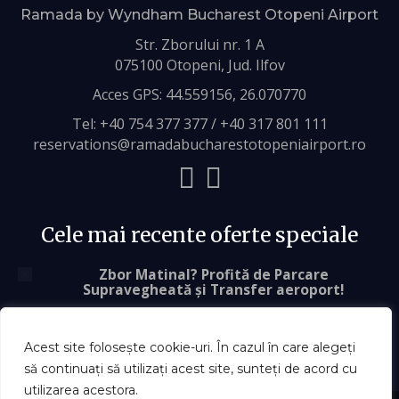
Ramada by Wyndham Bucharest Otopeni Airport
Str. Zborului nr. 1 A
075100 Otopeni, Jud. Ilfov
Acces GPS:
44.559156, 26.070770
Tel:
+40 754 377 377
/
+40 317 801 111
reservations@ramadabucharestotopeniairport.ro
Cele mai recente oferte speciale
Zbor Matinal? Profită de Parcare
Supravegheată și Transfer aeroport!
Descoperiți Bucureștiul cu Ramada: Confort și
Aventură Asigurate
Acest site folosește cookie-uri. În cazul în care alegeți
să continuați să utilizați acest site, sunteți de acord cu
utilizarea acestora.