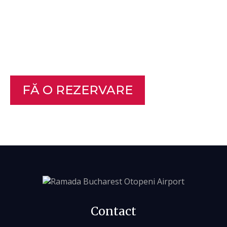
nostru hotel Ramada, situat chiar lângă
Aeroportul Otopeni din București.
Experimentează luxul la cel mai înalt nivel
când călătorești în capitala României!
FĂ O REZERVARE
Contact